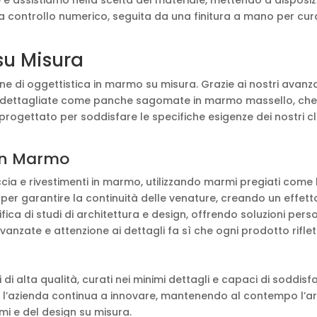
a controllo numerico, seguita da una finitura a mano per cur
su Misura
zione di oggettistica in marmo su misura. Grazie ai nostri avan
dettagliate come panche sagomate in marmo massello, che v
e progettato per soddisfare le specifiche esigenze dei nostri 
 in Marmo
cia e rivestimenti in marmo, utilizzando marmi pregiati come l’
er garantire la continuità delle venature, creando un effetto v
ifica di studi di architettura e design, offrendo soluzioni per
vanzate e attenzione ai dettagli fa sì che ogni prodotto riflet
ti di alta qualità, curati nei minimi dettagli e capaci di soddis
 l’azienda continua a innovare, mantenendo al contempo l’art
mi e del design su misura.