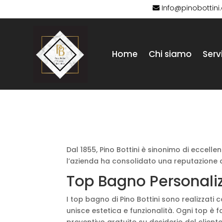
Info@pinobottin
Home
Chi siamo
Servi
Dal 1855, Pino Bottini è sinonimo di eccelle
l’azienda ha consolidato una reputazione di
Top Bagno Personaliz
I top bagno di Pino Bottini sono realizzati
unisce estetica e funzionalità. Ogni top è 
preventivo gratuito su desiderio del client