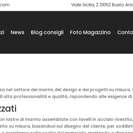
i.com
Viale Sicilia, 2 21052 Busto Ars
zi
News
Blog consigli
Foto Magazzino
Conta
nza nel settore dei marmi, del design e dei progetti su misura.
 alta professionalità e qualità, rispondendo alle esigenze di 
zati
 con lastre di marmo assemblate con lavelli in acciaio rivesti
fatto su misura, basandosi sul disegno del cliente, per soddisf
e e assistiamo nella scelta del materiale, mettendo a disposiz