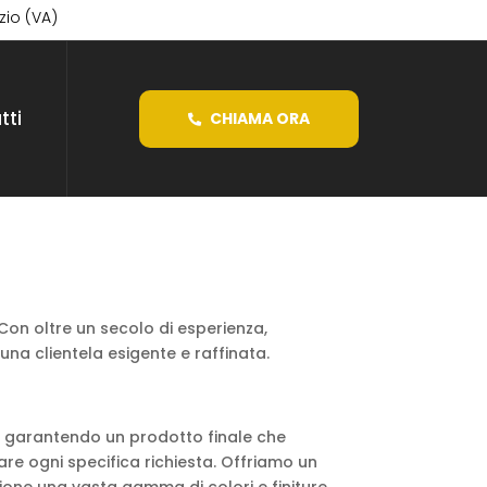
izio (VA)
tti
CHIAMA ORA
 Con oltre un secolo di esperienza,
una clientela esigente e raffinata.
to, garantendo un prodotto finale che
are ogni specifica richiesta. Offriamo un
ione una vasta gamma di colori e finiture.