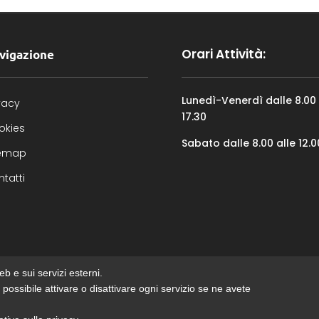
Orari Attività:
vigazione
Lunedì-Venerdì dalle 8.00 
vacy
17.30
okies
Sabato dalle 8.00 alle 12.0
temap
tatti
b e sui servizi esterni.
 È possibile attivare o disattivare ogni servizio se ne avete