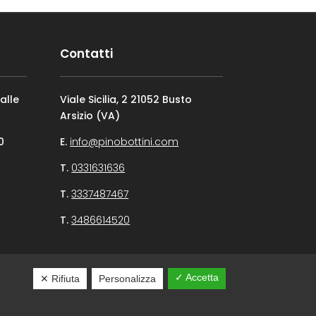
Contatti
alle
Viale Sicilia, 2 21052 Busto
Arsizio (VA)
0
E.
info@pinobottini.com
T.
0331631636
T.
3337487467
T.
3486614520
✓ Accetta
✕ Rifiuta
Personalizza