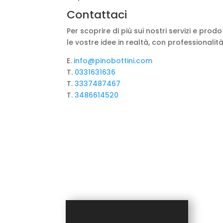
Contattaci
Per scoprire di più sui nostri servizi e prod
le vostre idee in realtà, con professionalit
E.
info@pinobottini.com
T.
0331631636
T.
3337487467
T.
3486614520