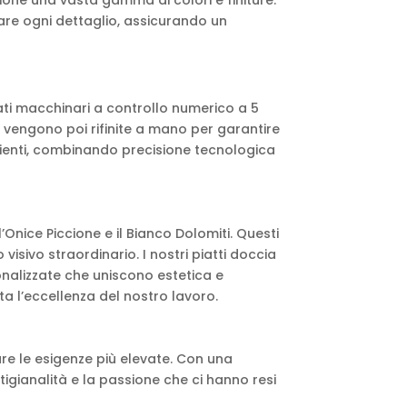
are ogni dettaglio, assicurando un
zati macchinari a controllo numerico a 5
engono poi rifinite a mano per garantire
clienti, combinando precisione tecnologica
Onice Piccione e il Bianco Dolomiti. Questi
isivo straordinario. I nostri piatti doccia
sonalizzate che uniscono estetica e
ta l’eccellenza del nostro lavoro.
fare le esigenze più elevate. Con una
igianalità e la passione che ci hanno resi