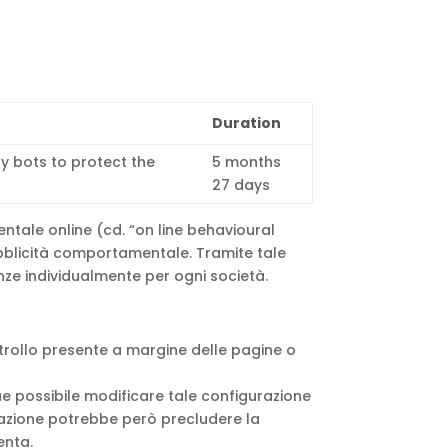
Duration
fy bots to protect the
5 months
27 days
ntale online (cd. “on line behavioural
 pubblicità comportamentale. Tramite tale
renze individualmente per ogni società.
ntrollo presente a margine delle pagine o
e possibile modificare tale configurazione
llazione potrebbe però precludere la
enta.