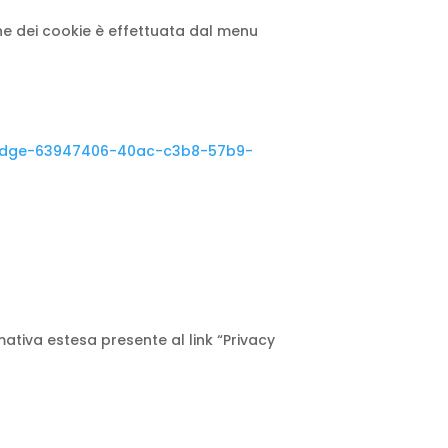
one dei cookie è effettuata dal menu
ft-edge-63947406-40ac-c3b8-57b9-
mativa estesa presente al link “Privacy