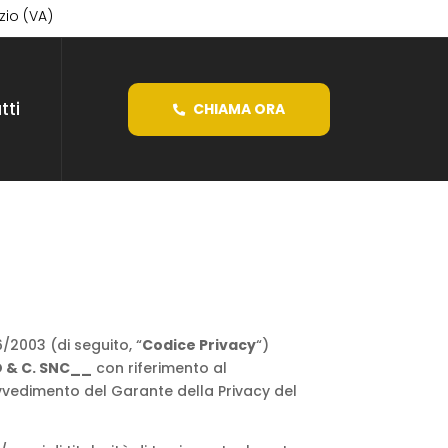
izio (VA)
tti
CHIAMA ORA
6/2003 (di seguito, “
Codice Privacy
“)
 & C. SNC
__
con riferimento al
ovvedimento del Garante della Privacy del