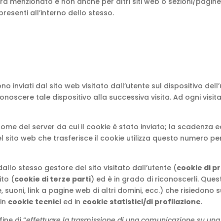
pra menzionato e non anche per altri siti web o sezioni/pagine/
presenti all’interno dello stesso.
ono inviati dal sito web visitato dall’utente sul dispositivo de
scere tale dispositivo alla successiva visita. Ad ogni visita s
ome del server da cui il cookie è stato inviato; la scadenza 
l sito web che trasferisce il cookie utilizza questo numero pe
allo stesso gestore del sito visitato dall’utente (
cookie di p
ito (
cookie di terze parti
) ed è in grado di riconoscerli. Que
uoni, link a pagine web di altri domini, ecc.) che risiedono su 
 in
cookie tecnici
ed in
cookie statistici/di profilazione
.
fine di “
effettuare la trasmissione di una comunicazione su una 