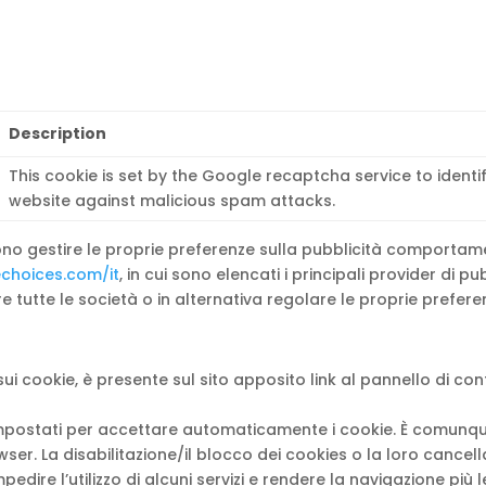
Description
This cookie is set by the Google recaptcha service to identi
website against malicious spam attacks.
sono gestire le proprie preferenze sulla pubblicità comportame
choices.com/it
, in cui sono elencati i principali provider di
are tutte le società o in alternativa regolare le proprie prefe
ui cookie, è presente sul sito apposito link al pannello di co
 impostati per accettare automaticamente i cookie. È comunqu
wser. La disabilitazione/il blocco dei cookies o la loro cance
pedire l’utilizzo di alcuni servizi e rendere la navigazione più l