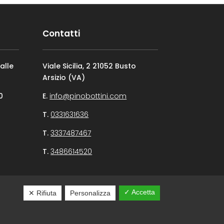
Contatti
alle
Viale Sicilia, 2 21052 Busto
Arsizio (VA)
0
E.
info@pinobottini.com
T.
0331631636
T.
3337487467
T.
3486614520
✓ Accetta
✕ Rifiuta
Personalizza