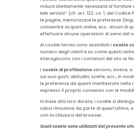
misura strettamente necessaria al fornitore d
tale servizio
” (
cfr
. art. 122, co. 1, del Codic
le pagine, memorizzare le preferenze (lingua
consentire acquisti online, ecc.. Alcuni di q
effettuare alcune operazioni. Ai sensi del su
Ai cookie tecnici sono assimilati i
cookie cd
numero degli utenti e su come questi visitano
interagiscono con i contenuti del sito ai fin
I
cookie di profilazione
servono, invece, a 
sui suoi gusti, abitudini, scelte, ecc., in m
le preferenze da questi manifestate nella n
espresso il proprio consenso con le modal
In base alla loro durata, i cookie si distin
salva rimozione da parte di quest’ultimo, 
con la chiusura del browser.
Quali cookie sono utilizzati dal presente sit