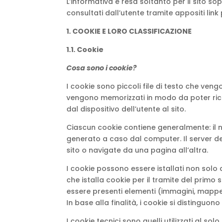
L’informativa è resa soltanto per il sito so
consultati dall’utente tramite appositi link 
1. COOKIE E LORO CLASSIFICAZIONE
1.1. Cookie
Cosa sono i cookie?
I cookie sono piccoli file di testo che veng
vengono memorizzati in modo da poter ricono
dal dispositivo dell’utente al sito.
Ciascun cookie contiene generalmente: il n
generato a caso dal computer. Il server de
sito o navigate da una pagina all’altra.
I cookie possono essere istallati non solo d
che istalla cookie per il tramite del primo s
essere presenti elementi (immagini, mappe, s
In base alla finalità, i cookie si distinguono
I cookie tecnici sono quelli utilizzati al solo 