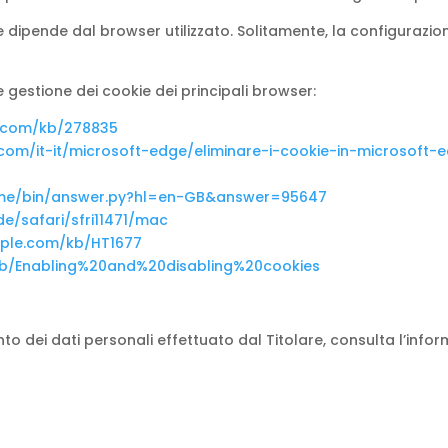
e dipende dal browser utilizzato. Solitamente, la configurazi
 le gestione dei cookie dei principali browser:
t.com/kb/278835
t.com/it-it/microsoft-edge/eliminare-i-cookie-in-microso
ome/bin/answer.py?hl=en-GB&answer=95647
de/safari/sfri11471/mac
pple.com/kb/HT1677
/kb/Enabling%20and%20disabling%20cookies
to dei dati personali effettuato dal Titolare, consulta l’infor