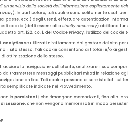
i un servizio della società dell’informazione esplicitamente ric
e Privacy). In particolare, tali cookie sono solitamente usati p
, paese, ecc.) degli utenti, effettuare autenticazioni informati
uesti cookie (detti essenziali o
strictly necessary
) abilitano fun
ddetto art. 122, co. 1, del Codice Privacy, l’utilizzo dei cookie 
. analytics
se utilizzati direttamente dal gestore del sito pe
 il sito stesso. Tali cookie consentono ai titolari e/o ai gesto
i di ottimizzazione dello stesso.
tracciare la navigazione dell’utente, analizzare il suo compor
odo da trasmettere messaggi pubblicitari mirati in relazione agl
avigazione on line. Tali cookie possono essere istallati sul t
ità semplificate indicate nel Provvedimento.
guono in
persistenti
, che rimangono memorizzati, fino alla loro
e
di sessione
, che non vengono memorizzati in modo persistent
o?