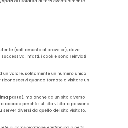
spazi di titolarità di terzi eventualmente
ll’utente (solitamente al browser), dove
uccessiva, infatti, i cookie sono reinviati
ed un valore, solitamente un numero unico
r riconoscervi quando tornate a visitare un
rima parte
), ma anche da un sito diverso
sto accade perché sul sito visitato possono
server diversi da quello del sito visitato.
rete di comunicazione elettronica, o nella