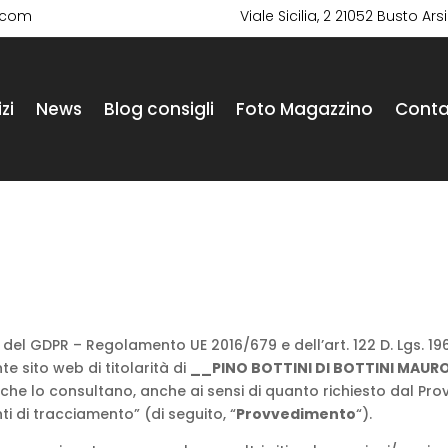
i.com
Viale Sicilia, 2 21052 Busto Ars
zi
News
Blog consigli
Foto Magazzino
Conta
13 del GDPR – Regolamento UE 2016/679 e dell’art. 122 D. Lgs. 19
e sito web di titolarità di
__
PINO BOTTINI DI BOTTINI MAURO
i che lo consultano, anche ai sensi di quanto richiesto dal Pr
ti di tracciamento” (di seguito, “
Provvedimento
“).