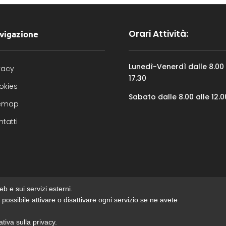
Orari Attività:
vigazione
Lunedì-Venerdì dalle 8.00 
vacy
17.30
okies
Sabato dalle 8.00 alle 12.0
temap
tatti
b e sui servizi esterni.
 È possibile attivare o disattivare ogni servizio se ne avete
I S.p.A.
ativa sulla privacy.