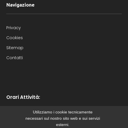
Navigazione
Privacy
Cookies
Sitemap
Contatti
Orari Attività:
Utilizziamo i cookie tecnicamente
Lunedì-Venerdì dalle 8.00 alle 17.30
necessari sul nostro sito web e sui servizi
esterni.
Sabato dalle 8.00 alle 12.00